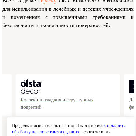
Все это делает
краску
Olsta Elastometric оптимальной
для использования в лечебных и детских учреждениях
и помещениях с повышенными требованиями к
безопасности и экологичности поверхностей.
Коллекции гладких и структурных
Де
покрытий
фа
Продолжая использовать наш сайт, Вы даете свое
Согласие на
© 2026 Interra Deco Group
обработку пользовательских данных
в соответствии с
Политика конфиденциальности