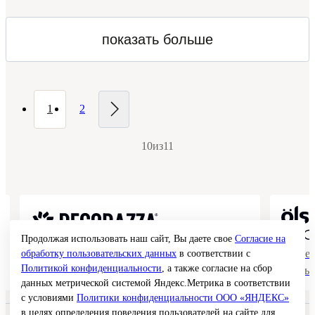
показать больше
1
2
10
из
11
Продолжая использовать наш сайт, Вы даете свое
Согласие на
Коллекции гладких и структурных
Де
обработку пользовательских данных
в соответствии с
Политикой конфиденциальности
, а также согласие на сбор
покрытий
фа
данных метрической системой Яндекс.Метрика в соответствии
с условиями
Политики конфиденциальности ООО «ЯНДЕКС»
в целях определения поведения пользователей на сайте для