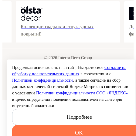
Коллекции гладких и структурных
Де
покрытий
фа
© 2026 Interra Deco Group
Политика конфиденциальности
Согласие на обработку персональных данных
Продолжая использовать наш сайт, Вы даете свое
Согласие на
Публичная оферта
обработку пользовательских данных
в соответствии с
Карта сайта
Политикой конфиденциальности
, а также согласие на сбор
данных метрической системой Яндекс.Метрика в соответствии
Создание сайта —
с условиями
Политики конфиденциальности ООО «ЯНДЕКС»
в целях определения поведения пользователей на сайте для
внутренней аналитики.
Подробнее
OK