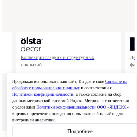
Коллекции гладких и структурных
Де
покрытий
фа
Продолжая использовать наш сайт, Вы даете свое
Согласие на
обработку пользовательских данных
в соответствии с
© 2026 Interra Deco Group
Политика конфиденциальности
Политикой конфиденциальности
, а также согласие на сбор
Согласие на обработку персональных данных
данных метрической системой Яндекс.Метрика в соответствии
Публичная оферта
с условиями
Политики конфиденциальности ООО «ЯНДЕКС»
Карта сайта
в целях определения поведения пользователей на сайте для
внутренней аналитики.
Создание сайта —
Подробнее