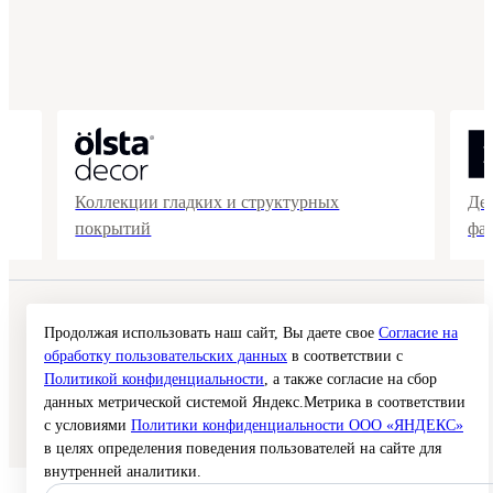
Коллекции гладких и структурных
Де
покрытий
фа
© 2026 Interra Deco Group
Политика конфиденциальности
Продолжая использовать наш сайт, Вы даете свое
Согласие на
Согласие на обработку персональных данных
обработку пользовательских данных
в соответствии с
Публичная оферта
Политикой конфиденциальности
, а также согласие на сбор
Карта сайта
данных метрической системой Яндекс.Метрика в соответствии
с условиями
Политики конфиденциальности ООО «ЯНДЕКС»
Создание сайта —
в целях определения поведения пользователей на сайте для
внутренней аналитики.