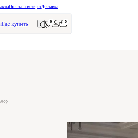
такты
Оплата и возврат
Доставка
0
0
и
Где купить
амор