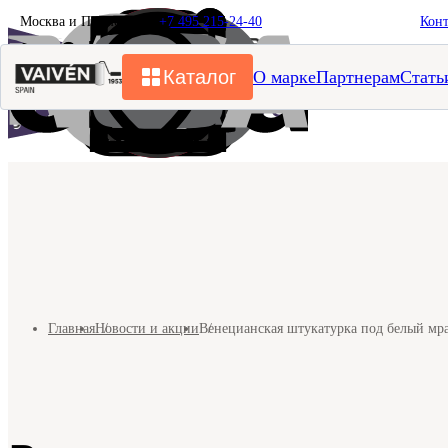
Москва и Подмосковье
+7 495 215-24-40
Кон
Каталог
О марке
Партнерам
Стать
Главная
Новости и акции
Венецианская штукатурка под белый мр