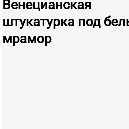
Венецианская
штукатурка под бе
мрамор