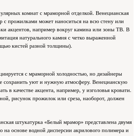
пулярных комнат с мраморной отделкой. Венецианская
р с прожилками может наноситься на всю стену или
вки акцентов, например вокруг камина или зоны ТВ. В
митация натурального камня с четко выраженной
ощью кистей разной толщины).
оциируется с мраморной холодностью, но дизайнеры
е сохранить уют и нужную атмосферу. Венецианскую
ть в качестве акцента, например, у изголовья кровати.
иной, рисунок прожилок или среза, наоборот, должен
анская штукатурка «Белый мрамор» представлена двумя
no на основе водной дисперсии акрилового полимера и