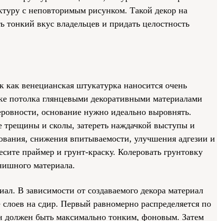
ктуру с неповторимым рисунком. Такой декор на
ь тонкий вкус владельцев и придать целостность
к как венецианская штукатурка наносится очень
лке потолка глянцевыми декоративными материалами
еровности, основание нужно идеально выровнять.
е трещины и сколы, затереть наждачкой выступы и
нования, снижения впитываемости, улучшения адгезии и
сите праймер и грунт-краску. Колеровать грунтовку
нишного материала.
ал. В зависимости от создаваемого декора материал
е слоев на сдир. Первый равномерно распределяется по
он должен быть максимально тонким, фоновым. Затем