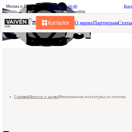
Москва и Подмосковье
+7 495 215-24-40
Кон
Каталог
О марке
Партнерам
Стать
Главная
Новости и акции
Венецианская штукатурка на потолке