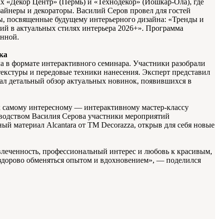
х «Декор Центр» (Пермь) и «Технодекор» (Йошкар-Ола), где
айнеры и декораторы. Василий Серов провел для гостей
ы, посвященные будущему интерьерного дизайна: «Тренды и
й в актуальных стилях интерьера 2026+». Программа
нной.
ка
а в формате интерактивного семинара. Участники разобрали
екстуры и передовые техники нанесения. Эксперт представил
лал детальный обзор актуальных новинок, появившихся в
к самому интересному — интерактивному мастер-классу
оводством Василия Серова участники мероприятий
ый материал Alcantara от TM Decorazza, открыв для себя новые
влеченность, профессиональный интерес и любовь к красивым,
здорово обменяться опытом и вдохновением», — поделился