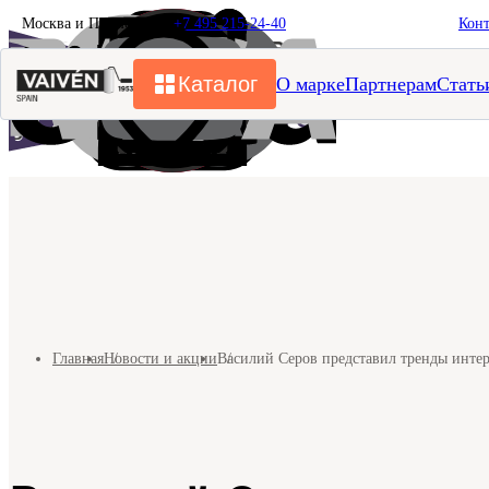
Москва и Подмосковье
+7 495 215-24-40
Кон
Каталог
О марке
Партнерам
Стать
Главная
Новости и акции
Василий Серов представил тренды инте