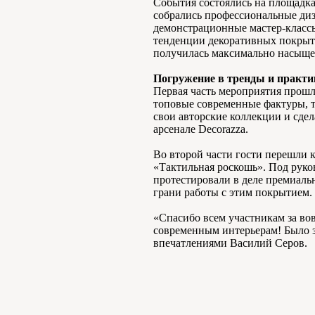
События состоялись на площадка
собрались профессиональные диз
демонстрационные мастер-класс
тенденции декоративных покрыти
получилась максимально насыще
Погружение в тренды и практи
Первая часть мероприятия прошл
топовые современные фактуры, т
свои авторские коллекции и сде
арсенале Decorazza.
Во второй части гости перешли 
«Тактильная роскошь». Под рук
протестировали в деле премиальн
грани работы с этим покрытием.
«Спасибо всем участникам за во
современным интерьерам! Было 
впечатлениями Василий Серов.