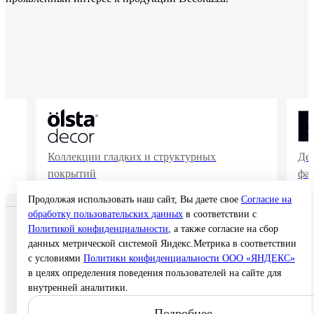
Коллекции гладких и структурных
Де
покрытий
фа
Продолжая использовать наш сайт, Вы даете свое
Согласие на
обработку пользовательских данных
в соответствии с
Политикой конфиденциальности
, а также согласие на сбор
© 2026 Interra Deco Group
Политика конфиденциальности
данных метрической системой Яндекс.Метрика в соответствии
Согласие на обработку персональных данных
с условиями
Политики конфиденциальности ООО «ЯНДЕКС»
Публичная оферта
в целях определения поведения пользователей на сайте для
Карта сайта
внутренней аналитики.
Создание сайта —
Подробнее