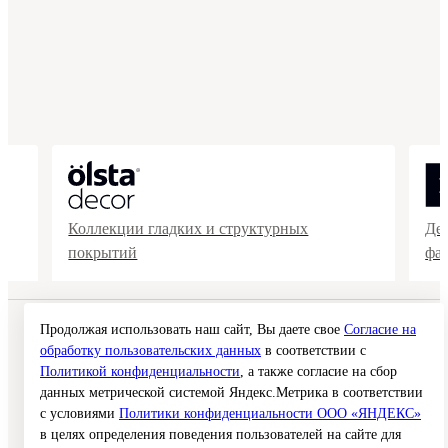
Коллекции гладких и структурных
Де
покрытий
фа
Продолжая использовать наш сайт, Вы даете свое
Согласие на
© 2026 Interra Deco Group
Политика конфиденциальности
обработку пользовательских данных
в соответствии с
Согласие на обработку персональных данных
Политикой конфиденциальности
, а также согласие на сбор
Публичная оферта
данных метрической системой Яндекс.Метрика в соответствии
Карта сайта
с условиями
Политики конфиденциальности ООО «ЯНДЕКС»
в целях определения поведения пользователей на сайте для
Создание сайта —