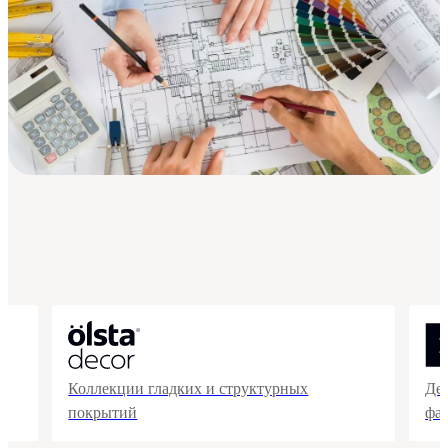
Коллекции гладких и структурных
Де
покрытий
фа