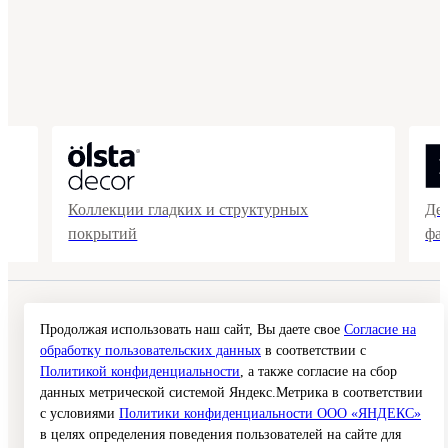
Коллекции гладких и структурных
Де
покрытий
фа
© 2026 Interra Deco Group
Политика конфиденциальности
Продолжая использовать наш сайт, Вы даете свое
Согласие на
Согласие на обработку персональных данных
обработку пользовательских данных
в соответствии с
Публичная оферта
Политикой конфиденциальности
, а также согласие на сбор
Карта сайта
данных метрической системой Яндекс.Метрика в соответствии
с условиями
Политики конфиденциальности ООО «ЯНДЕКС»
Создание сайта —
в целях определения поведения пользователей на сайте для