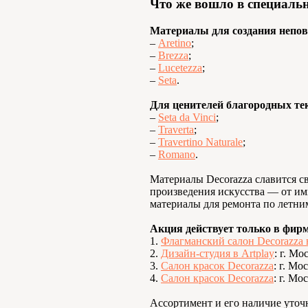
Что же вошло в специаль
Материалы для создания непо
–
Aretino
;
–
Brezza
;
–
Lucetezza
;
–
Seta
.
Для ценителей благородных те
–
Seta da Vinci
;
–
Traverta
;
–
Travertino Naturale
;
–
Romano
.
Материалы Decorazza славится с
произведения искусства — от им
материалы для ремонта по летни
Акция действует только в фир
1.
Флагманский салон Decorazza
2.
Дизайн-студия в Artplay
: г. Мо
3.
Салон красок Decorazza
: г. Мо
4.
Салон красок Decorazza
: г. Мо
Ассортимент и его наличие уточ