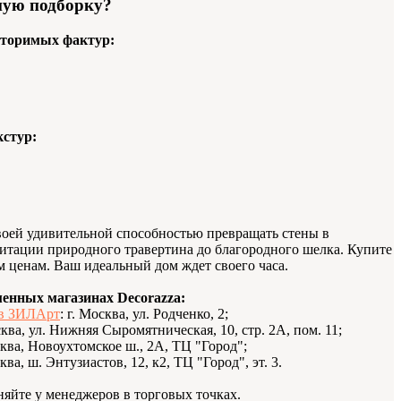
ную подборку?
вторимых фактур:
кстур:
воей удивительной способностью превращать стены в
итации природного травертина до благородного шелка. Купите
м ценам. Ваш идеальный дом ждет своего часа.
менных магазинах Decorazza:
 в ЗИЛАрт
: г. Москва, ул. Родченко, 2;
сква, ул. Нижняя Сыромятническая, 10, стр. 2А, пом. 11;
сква, Новоухтомское ш., 2А, ТЦ "Город";
сква, ш. Энтузиастов, 12, к2, ТЦ "Город", эт. 3.
няйте у менеджеров в торговых точках.