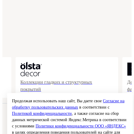
Коллекции гладких и структурных
Де
покрытий
фа
Продолжая использовать наш сайт, Вы даете свое
Согласие на
обработку пользовательских данных
в соответствии с
© 2026 Interra Deco Group
Политикой конфиденциальности
, а также согласие на сбор
Политика конфиденциальности
данных метрической системой Яндекс.Метрика в соответствии
Согласие на обработку персональных данных
с условиями
Политики конфиденциальности ООО «ЯНДЕКС»
Публичная оферта
Карта сайта
в целях определения поведения пользователей на сайте для