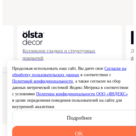
Коллекции гладких и структурных
Де
покрытий
фа
Продолжая использовать наш сайт, Вы даете свое
Согласие на
обработку пользовательских данных
в соответствии с
Политикой конфиденциальности
, а также согласие на сбор
© 2026 Interra Deco Group
Политика конфиденциальности
данных метрической системой Яндекс.Метрика в соответствии
Согласие на обработку персональных данных
с условиями
Политики конфиденциальности ООО «ЯНДЕКС»
Публичная оферта
в целях определения поведения пользователей на сайте для
Карта сайта
внутренней аналитики.
Создание сайта —
Подробнее
OK