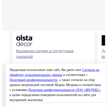
Коллекции гладких и структурных
Де
покрытий
фа
Продолжая использовать наш сайт, Вы даете свое
Согласие на
обработку пользовательских данных
в соответствии с
© 2026 Interra Deco Group
Политика конфиденциальности
Политикой конфиденциальности
, а также согласие на сбор
Согласие на обработку персональных данных
данных метрической системой Яндекс.Метрика в соответствии
Публичная оферта
с условиями
Политики конфиденциальности ООО «ЯНДЕКС»
Карта сайта
в целях определения поведения пользователей на сайте для
внутренней аналитики.
Создание сайта —