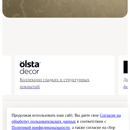
Коллекции гладких и структурных
Де
покрытий
фа
© 2026 Interra Deco Group
Политика конфиденциальности
Продолжая использовать наш сайт, Вы даете свое
Согласие на
Согласие на обработку персональных данных
обработку пользовательских данных
в соответствии с
Публичная оферта
Политикой конфиденциальности
, а также согласие на сбор
Карта сайта