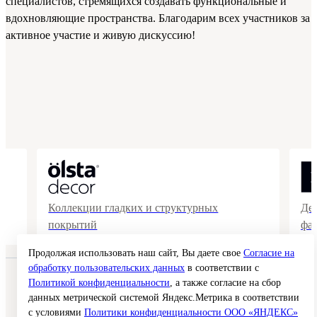
специалистов, стремящихся создавать функциональные и
вдохновляющие пространства. Благодарим всех участников за
активное участие и живую дискуссию!
Коллекции гладких и структурных
Де
покрытий
фа
Продолжая использовать наш сайт, Вы даете свое
Согласие на
обработку пользовательских данных
в соответствии с
© 2026 Interra Deco Group
Политикой конфиденциальности
, а также согласие на сбор
Политика конфиденциальности
данных метрической системой Яндекс.Метрика в соответствии
Согласие на обработку персональных данных
с условиями
Политики конфиденциальности ООО «ЯНДЕКС»
Публичная оферта