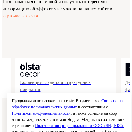
Познакомиться с новинкой и получить интересную
информацию об эффекте уже можно на нашем сайте в
карточке эффекта
.
Коллекции гладких и структурных
Де
покрытий
фа
Продолжая использовать наш сайт, Вы даете свое
Согласие на
обработку пользовательских данных
в соответствии с
© 2026 Interra Deco Group
Политикой конфиденциальности
, а также согласие на сбор
Политика конфиденциальности
данных метрической системой Яндекс.Метрика в соответствии
Согласие на обработку персональных данных
с условиями
Политики конфиденциальности ООО «ЯНДЕКС»
Публичная оферта
Карта сайта
в целях определения поведения пользователей на сайте для