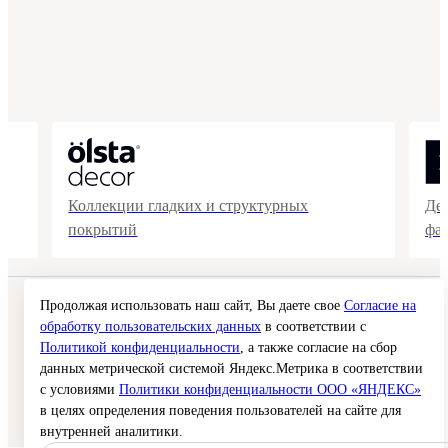
Коллекции гладких и структурных
Де
покрытий
фа
Продолжая использовать наш сайт, Вы даете свое
Согласие на
© 2026 Interra Deco Group
Политика конфиденциальности
обработку пользовательских данных
в соответствии с
Согласие на обработку персональных данных
Политикой конфиденциальности
, а также согласие на сбор
Публичная оферта
данных метрической системой Яндекс.Метрика в соответствии
Карта сайта
с условиями
Политики конфиденциальности ООО «ЯНДЕКС»
в целях определения поведения пользователей на сайте для
Создание сайта —
внутренней аналитики.