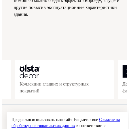
помощью можно создать эффекты «Короед», «Туф» и
другие повысив эксплуатационные характеристики
здания.
Коллекции гладких и структурных
Де
покрытий
фа
© 2026 Interra Deco Group
Политика конфиденциальности
Продолжая использовать наш сайт, Вы даете свое
Согласие на
Согласие на обработку персональных данных
обработку пользовательских данных
в соответствии с
Публичная оферта