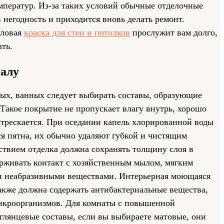
мператур. Из-за таких условий обычные отделочные
 негодность и приходится вновь делать ремонт.
иловая
краска для стен и потолков
прослужит вам долго,
ть.
иалу
вых, ванных следует выбирать составы, образующие
Такое покрытие не пропускает влагу внутрь, хорошо
е трескается. При оседании капель хлорированной воды
ся пятна, их обычно удаляют губкой и чистящим
ствием отделка должна сохранять толщину слоя в
рживать контакт с хозяйственным мылом, мягким
и неабразивными веществами. Интерьерная моющаяся
также должна содержать антибактериальные вещества,
икроорганизмов. Для комнаты с повышенной
глянцевые составы, если вы выбираете матовые, они