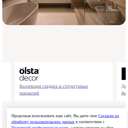
Коллекции гладких и структурных
Де
покрытий
фа
© 2026 Interra Deco Group
Продолжая использовать наш сайт, Вы даете свое
Согласие на
Политика конфиденциальности
обработку пользовательских данных
в соответствии с
Согласие на обработку персональных данных
Политикой конфиденциальности
, а также согласие на сбор