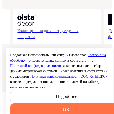
Коллекции гладких и структурных
Де
покрытий
фа
Продолжая использовать наш сайт, Вы даете свое
Согласие на
© 2026 Interra Deco Group
обработку пользовательских данных
в соответствии с
Политика конфиденциальности
Согласие на обработку персональных данных
Политикой конфиденциальности
, а также согласие на сбор
Публичная оферта
данных метрической системой Яндекс.Метрика в соответствии
Карта сайта
с условиями
Политики конфиденциальности ООО «ЯНДЕКС»
в целях определения поведения пользователей на сайте для
Создание сайта —
внутренней аналитики.
Подробнее
OK