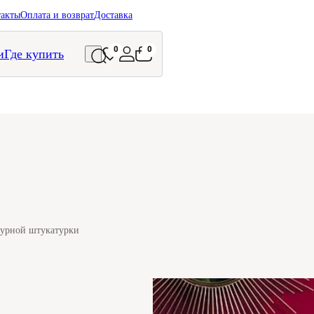
такты
Оплата и возврат
Доставка
0
0
и
Где купить
турной штукатурки