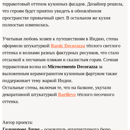
терракотовый оттенок кухонных фасадов. Дизайнер решила,
что героям будет приятно увидеть в обновлённом
пространстве привычный цвет. В остальном же кухня
полностью изменилась.
Учитывая любовь хозяев к путешествиям в Индию, стены
оформили штукатуркой
Rustic Decorazza
тёплого светлого
оттенка и волнами разных фактурных рисунков, что стало
отсылкой к песчаным пляжам и скалистым горам. Сочная
терракотовая волна из
Microcementо Decorazza
за
выложенным керамогранитом кухонным фартуком также
поддерживает тему жаркой Индии.
Остальные стены, включая те, что на балконе, укутали
декоративной штукатуркой
Barilievo
тёплого песочного
оттенка.
Автор проекта:
Галинурова Лаура
– основатель архитектурного бюро