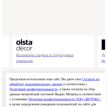
Коллекции гладких и структурных
Де
покрытий
фа
Продолжая использовать наш сайт, Вы даете свое
Согласие на
© 2026 Interra Deco Group
Политика конфиденциальности
обработку пользовательских данных
в соответствии с
Согласие на обработку персональных данных
Политикой конфиденциальности
, а также согласие на сбор
Публичная оферта
данных метрической системой Яндекс.Метрика в соответствии
Карта сайта
с условиями
Политики конфиденциальности ООО «ЯНДЕКС»
в целях определения поведения пользователей на сайте для
Создание сайта —