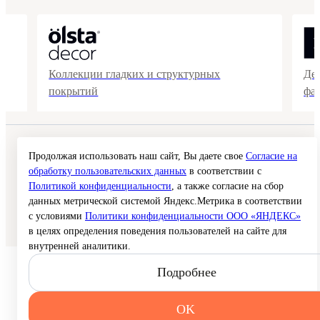
Коллекции гладких и структурных
Де
покрытий
фа
© 2026 Interra Deco Group
Продолжая использовать наш сайт, Вы даете свое
Согласие на
Политика конфиденциальности
Согласие на обработку персональных данных
обработку пользовательских данных
в соответствии с
Публичная оферта
Политикой конфиденциальности
, а также согласие на сбор
Карта сайта
данных метрической системой Яндекс.Метрика в соответствии
с условиями
Политики конфиденциальности ООО «ЯНДЕКС»
Создание сайта —
в целях определения поведения пользователей на сайте для
внутренней аналитики.
Подробнее
OK