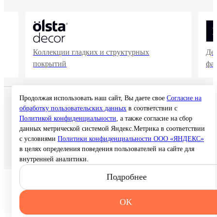
Коллекции гладких и структурных
Де
покрытий
фа
Продолжая использовать наш сайт, Вы даете свое
Согласие на
© 2026 Interra Deco Group
обработку пользовательских данных
в соответствии с
Политика конфиденциальности
Согласие на обработку персональных данных
Политикой конфиденциальности
, а также согласие на сбор
Публичная оферта
данных метрической системой Яндекс.Метрика в соответствии
Карта сайта
с условиями
Политики конфиденциальности ООО «ЯНДЕКС»
в целях определения поведения пользователей на сайте для
Создание сайта —
внутренней аналитики.
Подробнее
OK