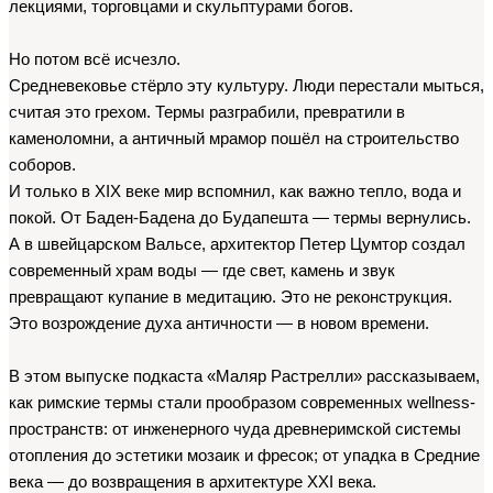
лекциями, торговцами и скульптурами богов.
Но потом всё исчезло.
Средневековье стёрло эту культуру. Люди перестали мыться, 
считая это грехом. Термы разграбили, превратили в 
каменоломни, а античный мрамор пошёл на строительство 
соборов.
И только в XIX веке мир вспомнил, как важно тепло, вода и 
покой. От Баден-Бадена до Будапешта — термы вернулись. 
А в швейцарском Вальсе, архитектор Петер Цумтор создал 
современный храм воды — где свет, камень и звук 
превращают купание в медитацию. Это не реконструкция. 
Это возрождение духа античности — в новом времени.
В этом выпуске подкаста «Маляр Растрелли» рассказываем, 
как римские термы стали прообразом современных wellness-
пространств: от инженерного чуда древнеримской системы 
отопления до эстетики мозаик и фресок; от упадка в Средние 
века — до возвращения в архитектуре XXI века.