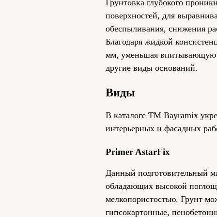
Грунтовка глубокого проник
поверхностей, для выравнив
обеспыливания, снижения ра
Благодаря жидкой консистенц
мм, уменьшая впитывающую с
другие виды оснований.
Виды
В каталоге ТМ Bayramix укр
интерьерных и фасадных работ
Primer AstarFix
Данный подготовительный ма
обладающих высокой поглощ
мелкопористостью. Грунт мо
гипсокартонные, пенобетонн