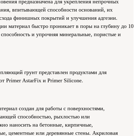
новения предназначена для укрепления непрочных
ания, впитывающей способности оснований, их
схода финишных покрытий и улучшения адгезии.
ии материал быстро проникает в поры на глубину до 10
пособность и упрочняя минеральные, пористые и
епляющий грунт представлен продуктами для
 Primer AstarFix и Primer Silicone.
териал создан для работы с поверхностями,
ающей способностью, рыхлостью или
жно наносить на бетонные, кирпичные,
ые, цементные или деревянные стены. Акриловая