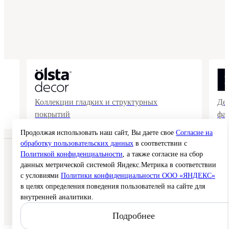
Коллекции гладких и структурных
Де
покрытий
фа
Продолжая использовать наш сайт, Вы даете свое
Согласие на
обработку пользовательских данных
в соответствии с
Политикой конфиденциальности
, а также согласие на сбор
© 2026 Interra Deco Group
Политика конфиденциальности
данных метрической системой Яндекс.Метрика в соответствии
Согласие на обработку персональных данных
с условиями
Политики конфиденциальности ООО «ЯНДЕКС»
Публичная оферта
в целях определения поведения пользователей на сайте для
Карта сайта
внутренней аналитики.
Создание сайта —
Подробнее