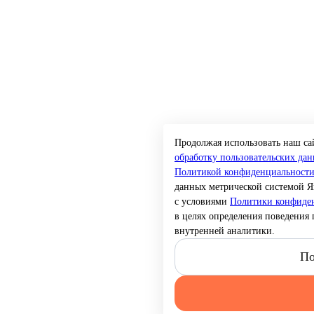
Продолжая использовать наш сай
обработку пользовательских да
Политикой конфиденциальност
данных метрической системой Я
с условиями
Политики конфид
в целях определения поведения 
внутренней аналитики.
По