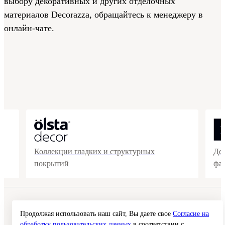
выбору декоративных и других отделочных
материалов Decorazza, обращайтесь к менеджеру в
онлайн-чате.
Коллекции гладких и структурных
Де
покрытий
фа
© 2026 Interra Deco Group
Политика конфиденциальности
Продолжая использовать наш сайт, Вы даете свое
Согласие на
Согласие на обработку персональных данных
обработку пользовательских данных
в соответствии с