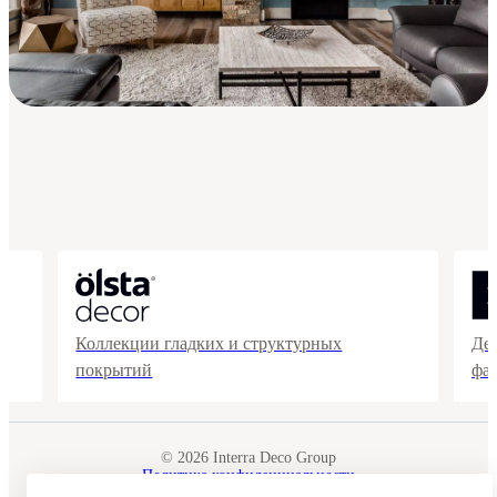
Коллекции гладких и структурных
Де
покрытий
фа
© 2026 Interra Deco Group
Политика конфиденциальности
Согласие на обработку персональных данных