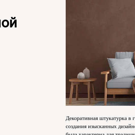
ной
Декоративная штукатурка в 
создания изысканных дизайн
была характерна для традици