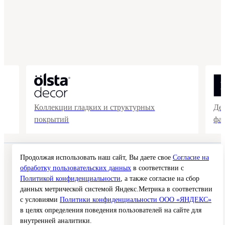
Коллекции гладких и структурных
Де
покрытий
фа
Продолжая использовать наш сайт, Вы даете свое
Согласие на
© 2026 Interra Deco Group
Политика конфиденциальности
обработку пользовательских данных
в соответствии с
Согласие на обработку персональных данных
Политикой конфиденциальности
, а также согласие на сбор
Публичная оферта
данных метрической системой Яндекс.Метрика в соответствии
Карта сайта
с условиями
Политики конфиденциальности ООО «ЯНДЕКС»
в целях определения поведения пользователей на сайте для
Создание сайта —
внутренней аналитики.