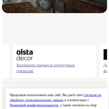
Коллекции гладких и структурных
Де
покрытий
фа
© 2026 Interra Deco Group
Политика конфиденциальности
Продолжая использовать наш сайт, Вы даете свое
Согласие на
Согласие на обработку персональных данных
обработку пользовательских данных
в соответствии с
Публичная оферта
Политикой конфиденциальности
, а также согласие на сбор
Карта сайта