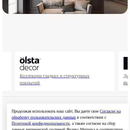
Коллекции гладких и структурных
Де
покрытий
фа
© 2026 Interra Deco Group
Политика конфиденциальности
Продолжая использовать наш сайт, Вы даете свое
Согласие на
Согласие на обработку персональных данных
обработку пользовательских данных
в соответствии с
Публичная оферта
Политикой конфиденциальности
, а также согласие на сбор
Карта сайта
данных метрической системой Яндекс.Метрика в соответствии