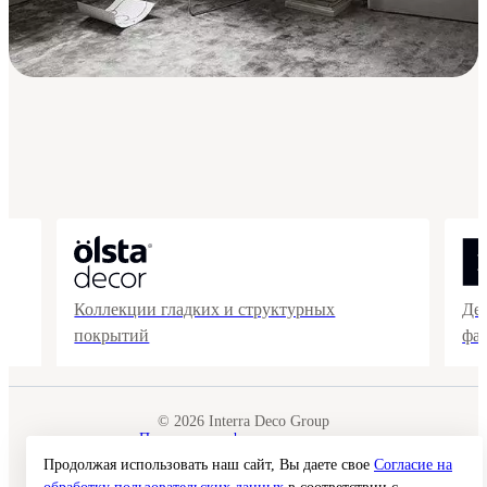
Коллекции гладких и структурных
Де
покрытий
фа
© 2026 Interra Deco Group
Политика конфиденциальности
Согласие на обработку персональных данных
Продолжая использовать наш сайт, Вы даете свое
Согласие на
Публичная оферта