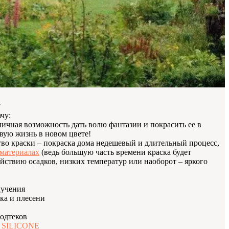
?
ачу:
тличная возможность дать волю фантазии и покрасить ее в
вую жизнь в новом цвете!
тво краски – покраска дома недешевый и длительный процесс,
материалах
(ведь большую часть времени краска будет
йствию осадков, низких температур или наоборот – яркого
лучения
ка и плесени
подтеков
 SILICONE