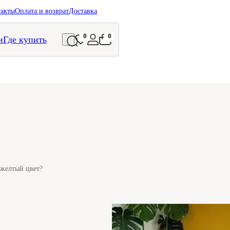
такты
Оплата и возврат
Доставка
0
0
и
Где купить
 желтый цвет?