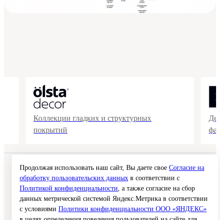
Коллекции гладких и структурных
Де
покрытий
фа
Продолжая использовать наш сайт, Вы даете свое
Согласие на
© 2026 Interra Deco Group
Политика конфиденциальности
обработку пользовательских данных
в соответствии с
Согласие на обработку персональных данных
Политикой конфиденциальности
, а также согласие на сбор
Публичная оферта
данных метрической системой Яндекс.Метрика в соответствии
Карта сайта
с условиями
Политики конфиденциальности ООО «ЯНДЕКС»
в целях определения поведения пользователей на сайте для