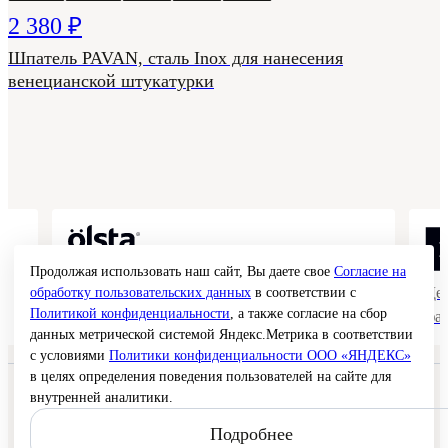
2 380 ₽
Шпатель PAVAN, сталь Inox для нанесения
венецианской штукатурки
Продолжая использовать наш сайт, Вы даете свое
Согласие на
Коллекции гладких и структурных
Де
обработку пользовательских данных
в соответствии с
Политикой конфиденциальности
, а также согласие на сбор
покрытий
фа
данных метрической системой Яндекс.Метрика в соответствии
с условиями
Политики конфиденциальности ООО «ЯНДЕКС»
в целях определения поведения пользователей на сайте для
© 2026 Interra Deco Group
внутренней аналитики.
Политика конфиденциальности
Согласие на обработку персональных данных
Подробнее
Публичная оферта