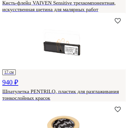
Кисть-флейц VAIVEN Sensitive трехкомпонентная,
искусственная щетина для малярных работ
17 см
940 ₽
Шпатулетка PENTRILO, пластик для разглаживания
тонкослойных красок