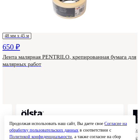
48 мм х 45 м
650 ₽
Лента малярная PENTRILO, крепированная бумага для
малярных работ
Продолжая использовать наш сайт, Вы даете свое
Согласие на
Коллекции гладких и структурных
Де
обработку пользовательских данных
в соответствии с
Политикой конфиденциальности
, а также согласие на сбор
покрытий
фа