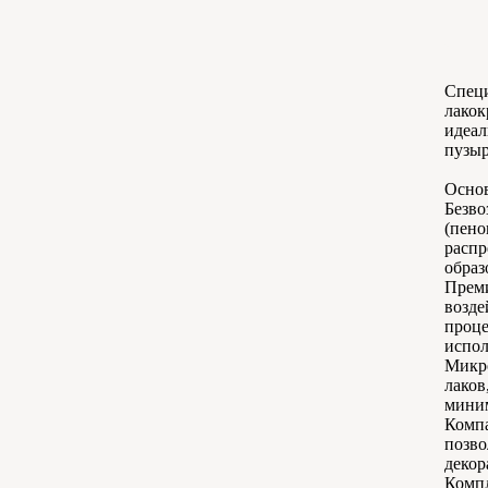
Специ
лакок
идеал
пузыр
Основ
Безво
(пено
распр
образ
Преми
возде
проце
испол
Микро
лаков
миним
Компа
позво
декор
Компл