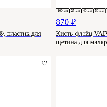
100 мм
25 мм
40 мм
50 мм
870 ₽
 пластик для
Кисть-флейц VAIV
к
щетина для маля