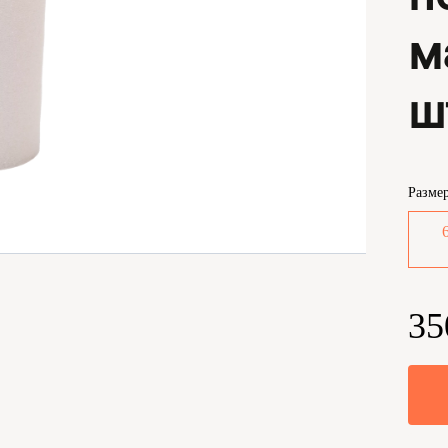
м
ш
Разме
35