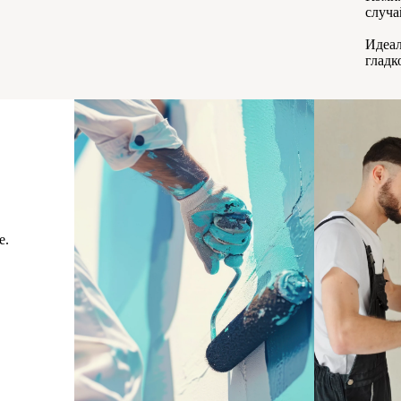
случа
Идеал
гладк
е.