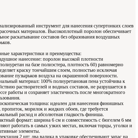
ализированный инструмент для нанесения супертонких слоев
расочных материалов. Высокоплотный поролон обеспечивает
ьное раскатывание составов без образования воздушных
ьков.
ные характеристики и преимущества:
здушное нанесение: поролон высокой плотности
полиуретан на базе полиэстера, плотность 60) равномерно
еделяет краску тончайшим слоем, полностью исключая
ование пузырьков воздуха на окрашенной поверхности.
альный материал: 100% полиуретановая пена устойчива к
йствию растворителей и водных составов, не разрушается в
ссе работы и сохраняет эластичность после многократного
ьзования.
скопическая толщина: идеален для нанесения финишных
, пропиток, морилок и жидких обоев, где требуется
альный расход и абсолютная гладкость финиша.
ктный формат: ширина 6 см и совместимость с бюгелем 6 мм
ляют работать в самых узких местах, включая торцы, уголки и
ативные элементы.
ектация 2 шт: два валика в упаковке обеспечивают запас на