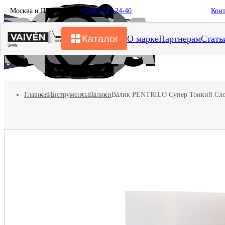
Москва и Подмосковье
+7 495 215-24-40
Кон
Каталог
О марке
Партнерам
Стать
Главная
Инструменты
Валики
Валик PENTRILO Супер Тонкий Слой