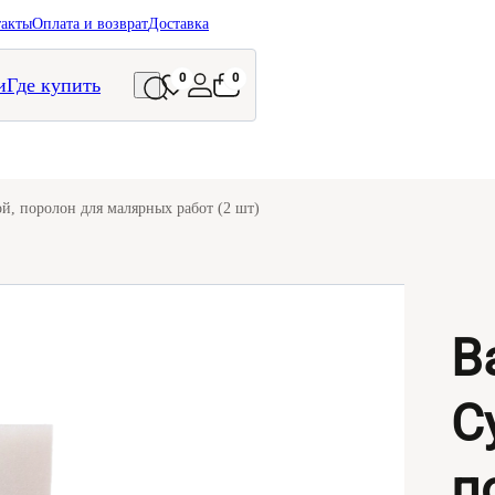
такты
Оплата и возврат
Доставка
0
0
и
Где купить
, поролон для малярных работ (2 шт)
В
С
п