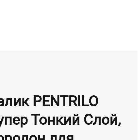
алик PENTRILO
упер Тонкий Слой,
оролон для