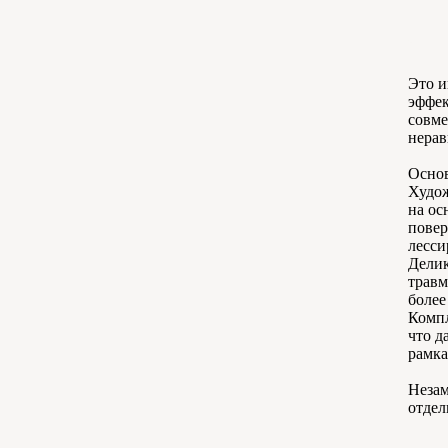
Это и
эффек
совме
нерав
Основ
Худож
на ос
повер
лесси
Делик
травм
более
Компл
что д
рамка
Незам
отдел