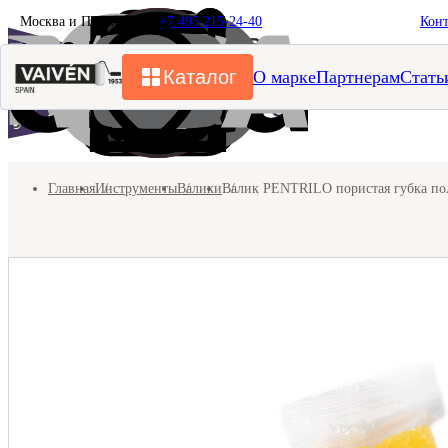
Москва и Подмосковье
+7 495 215-24-40
Кон
Каталог
О марке
Партнерам
Стать
Главная
Инструменты
Валики
Валик PENTRILO пористая губка пол