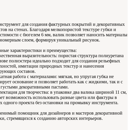
нструмент для создания фактурных покрытий и декоративных
тов на стенах. Благодаря мелкопористой текстуре губки и
стимости с бюгелем 6 мм, валик позволяет наносить материалы
номерным слоем, формируя уникальный рисунок.
ные характеристики и преимущества:
ественная выразительность: пористая структура полиуретана
нове полиэстера идеально подходит для создания рельефных
хностей, имитации природных текстур и нанесения
рующих составов.
атная работа с материалами: мягкая, но упругая губка не
ирует основание и позволяет работать как с жидкими, так и с
 густыми декоративными пастами.
ектация для творчества: в упаковке два валика шириной 11 см,
ает возможность использовать разные цвета или фактуры в
х одного проекта без остановки на промывку инструмента.
енимый помощник для дизайнеров и мастеров декоративной
ки, стремящихся к созданию авторских интерьеров.