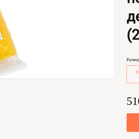
д
(
Разме
6
51