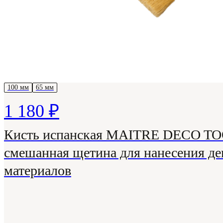
100 мм
65 мм
1 180 ₽
Кисть испанская MAITRE DECO T
смешанная щетина для нанесения д
материалов