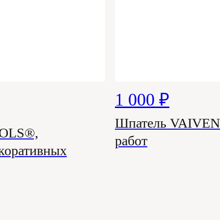
1 000 ₽
Шпатель VAIVEN н
OOLS®,
работ
екоративных