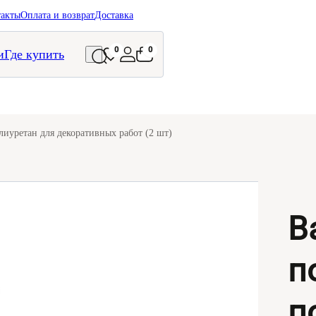
такты
Оплата и возврат
Доставка
0
0
и
Где купить
иуретан для декоративных работ (2 шт)
В
п
п