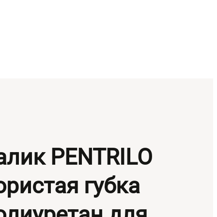
алик PENTRILO
ористая губка
олиуретан для