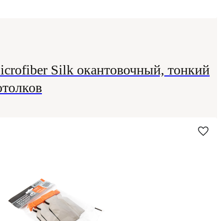
rofiber Silk окантовочный, тонкий
отолков