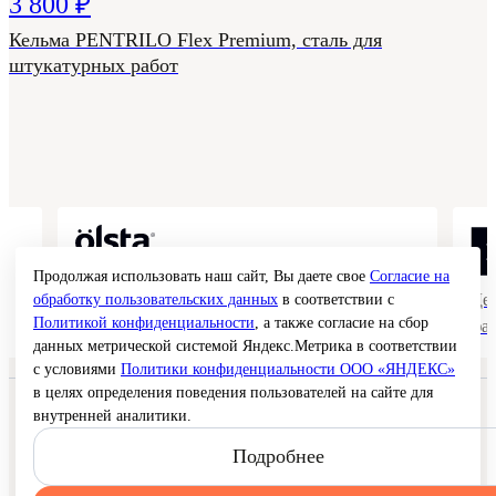
3 800 ₽
Кельма PENTRILO Flex Premium, сталь для
штукатурных работ
Продолжая использовать наш сайт, Вы даете свое
Согласие на
Коллекции гладких и структурных
Де
обработку пользовательских данных
в соответствии с
Политикой конфиденциальности
, а также согласие на сбор
покрытий
фа
данных метрической системой Яндекс.Метрика в соответствии
с условиями
Политики конфиденциальности ООО «ЯНДЕКС»
в целях определения поведения пользователей на сайте для
© 2026 Interra Deco Group
внутренней аналитики.
Политика конфиденциальности
Согласие на обработку персональных данных
Подробнее
Публичная оферта
Карта сайта