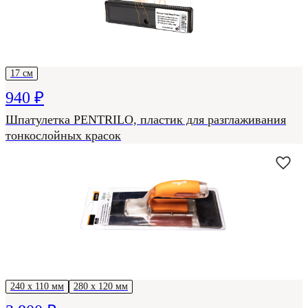
17 см
940 ₽
Шпатулетка PENTRILO, пластик для разглаживания
тонкослойных красок
240 х 110 мм
280 х 120 мм