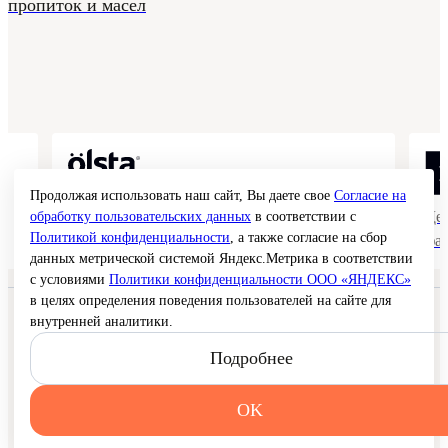
пропиток и масел
Продолжая использовать наш сайт, Вы даете свое
Согласие на
Коллекции гладких и структурных
Де
обработку пользовательских данных
в соответствии с
Политикой конфиденциальности
, а также согласие на сбор
покрытий
фа
данных метрической системой Яндекс.Метрика в соответствии
с условиями
Политики конфиденциальности ООО «ЯНДЕКС»
в целях определения поведения пользователей на сайте для
© 2026 Interra Deco Group
внутренней аналитики.
Политика конфиденциальности
Согласие на обработку персональных данных
Подробнее
Публичная оферта
Карта сайта
OK
Создание сайта —