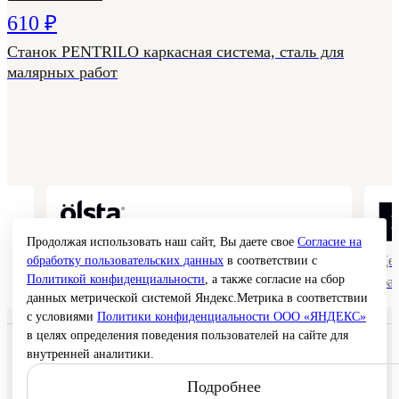
610 ₽
Станок PENTRILO каркасная система, сталь для
малярных работ
Продолжая использовать наш сайт, Вы даете свое
Согласие на
Коллекции гладких и структурных
Де
обработку пользовательских данных
в соответствии с
Политикой конфиденциальности
, а также согласие на сбор
покрытий
фа
данных метрической системой Яндекс.Метрика в соответствии
с условиями
Политики конфиденциальности ООО «ЯНДЕКС»
в целях определения поведения пользователей на сайте для
© 2026 Interra Deco Group
внутренней аналитики.
Политика конфиденциальности
Согласие на обработку персональных данных
Подробнее
Публичная оферта