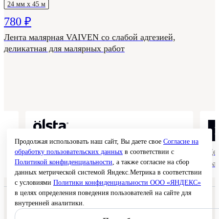
24 мм х 45 м
780 ₽
Лента малярная VAIVEN со слабой адгезией,
деликатная для малярных работ
Продолжая использовать наш сайт, Вы даете свое
Согласие на
Коллекции гладких и структурных
Де
обработку пользовательских данных
в соответствии с
Политикой конфиденциальности
, а также согласие на сбор
покрытий
фа
данных метрической системой Яндекс.Метрика в соответствии
с условиями
Политики конфиденциальности ООО «ЯНДЕКС»
в целях определения поведения пользователей на сайте для
© 2026 Interra Deco Group
внутренней аналитики.
Политика конфиденциальности
Согласие на обработку персональных данных