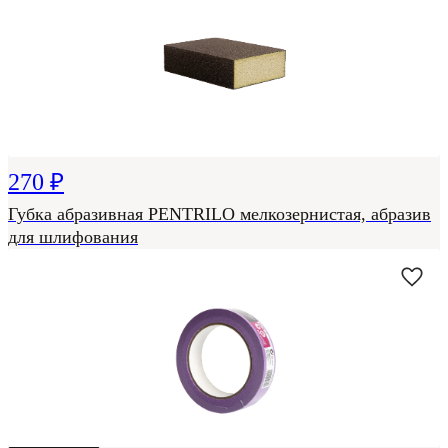
270 ₽
Губка абразивная PENTRILO мелкозернистая, абразив
для шлифования